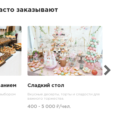
асто заказывают
Б
Ме
пр
гр
1
ванием
Сладкий стол
 выбором
Вкусные десерты, торты и сладости для
важного торжества.
400 - 5 000 ₽/чел.