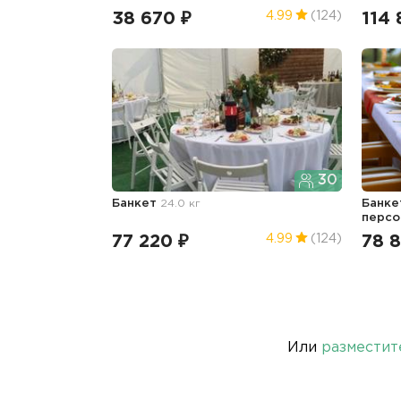
38 670 ₽
114 
4.99
(124)
30
Банкет
24.0 кг
Банке
перс
77 220 ₽
78 
4.99
(124)
Или
разместит