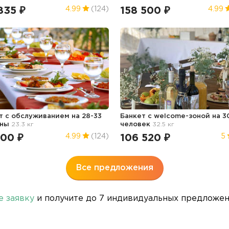
835 ₽
158 500 ₽
4.99
(124)
4.99
т с обслуживанием на 28-33
Банкет с welcome-зоной на 3
оны
23.3 кг
человек
32.5 кг
800 ₽
106 520 ₽
4.99
(124)
5
Все предложения
е заявку
и получите до 7 индивидуальных предложени