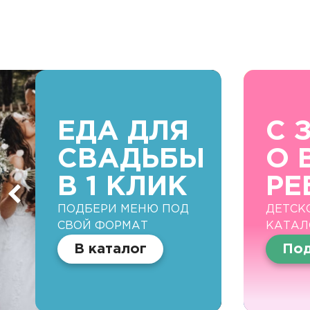
ЕДА ДЛЯ
С 
СВАДЬБЫ
О 
В 1 КЛИК
РЕ
ПОДБЕРИ МЕНЮ ПОД
ДЕТСК
СВОЙ ФОРМАТ
КАТАЛ
В каталог
Под