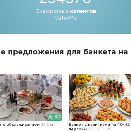
Счастливых
клиентов
CaterMe
е предложения для банкета на
30
т с обслуживанием
29.2 кг
Банкет с напитками на 40-42
персоны
32.5 кг
18.0 л