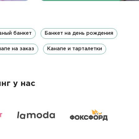
вный банкет
Банкет на день рождения
апе на заказ
Канапе и тарталетки
нг у нас