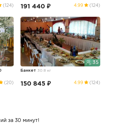
191 440 ₽
(124)
4.99
(124)
35
0
Банкет
30.8 кг
150 845 ₽
(20)
4.99
(124)
й за 30 минут!