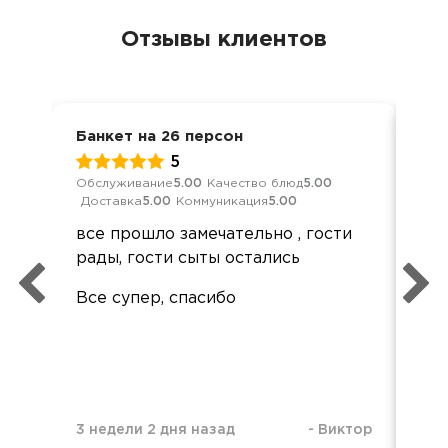
Отзывы клиентов
Банкет на 26 персон
Сва
5
Обслуживание
5.00
Качество блюд
5.00
Кач
Доставка
5.00
Коммуникация
5.00
Ком
все прошло замечательно , гости
Все
рады, гости сыты остались
пон
тар
Все супер, спасибо
про
бол
3 недели 2 дня назад
-
Виктор
3 м