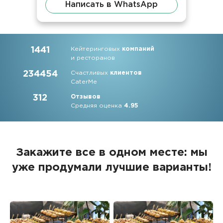
Написать в WhatsApp
1441
Кейтеринговых
компаний
и ресторанов
234454
Счастливых
клиентов
CaterMe
312
Отзывов
Средняя оценка
4.95
Закажите все в одном месте: мы
уже продумали лучшие варианты!