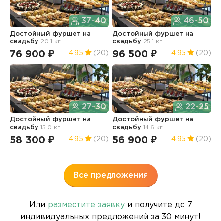
37-40
46-50
Достойный фуршет
на
Достойный фуршет
на
Ф
свадьбу
20.1 кг
свадьбу
25.1 кг
12
76 900 ₽
96 500 ₽
1
4.95
(20)
4.95
(20)
27-30
22-25
Достойный фуршет
на
Достойный фуршет
на
Ф
свадьбу
15.0 кг
свадьбу
14.6 кг
3
58 300 ₽
56 900 ₽
5
4.95
(20)
4.95
(20)
Все предложения
Или
разместите заявку
и получите до 7
индивидуальных предложений за 30 минут!