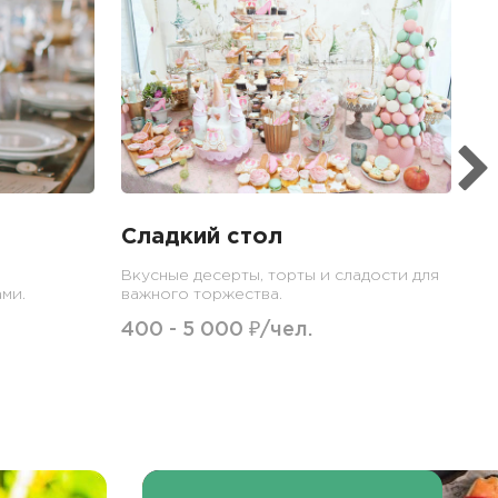
Б
Ме
пр
гр
1
Сладкий стол
Вкусные десерты, торты и сладости для
ми.
важного торжества.
400 - 5 000 ₽/чел.