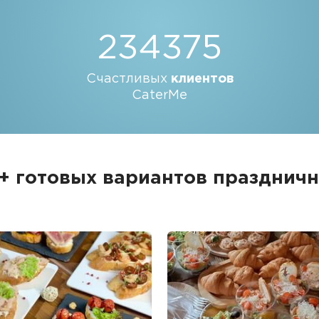
234375
Счастливых
клиентов
CaterMe
+ готовых вариантов праздничн