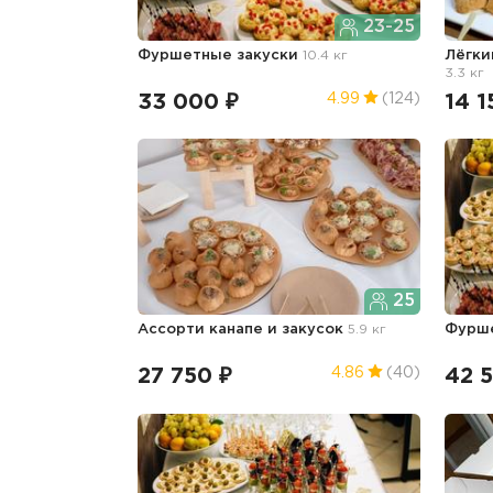
23-25
Фуршетные закуски
10.4 кг
Лёгки
3.3 кг
33 000 ₽
14 1
4.99
(124)
25
Ассорти канапе и закусок
5.9 кг
Фурш
27 750 ₽
42 
4.86
(40)