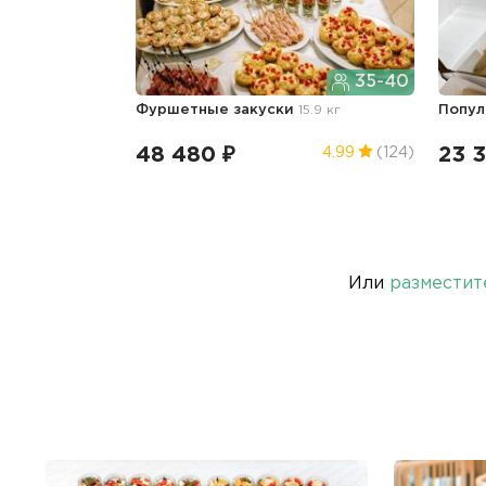
35-40
Фуршетные закуски
15.9 кг
Попу
48 480 ₽
23 
4.99
(124)
Или
разместит