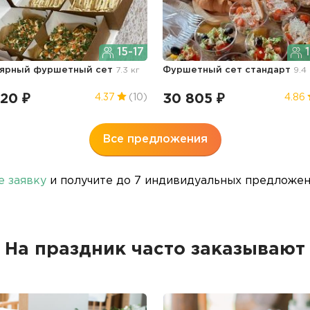
15-17
1
лярный фуршетный сет
7.3 кг
Фуршетный сет стандарт
9.4
320 ₽
30 805 ₽
4.37
(10)
4.86
Все предложения
е заявку
и получите до 7 индивидуальных предложени
На праздник часто заказывают