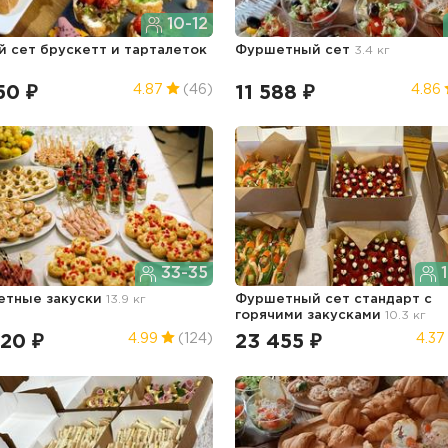
10-12
й сет брускетт и тарталеток
Фуршетный сет
3.4 кг
50 ₽
11 588 ₽
4.87
(46)
4.86
33-35
1
етные закуски
13.9 кг
Фуршетный сет стандарт с
горячими закусками
10.3 кг
520 ₽
23 455 ₽
4.99
(124)
4.37