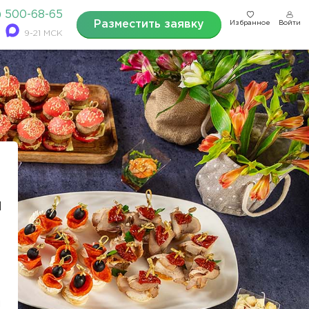
) 500-68-65
Разместить заявку
Избранное
Войти
9-21 МСК
м
й
и