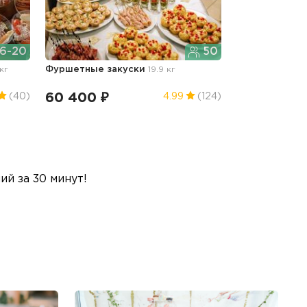
6-20
50
 кг
Фуршетные закуски
19.9 кг
60 400 ₽
(40)
4.99
(124)
й за 30 минут!