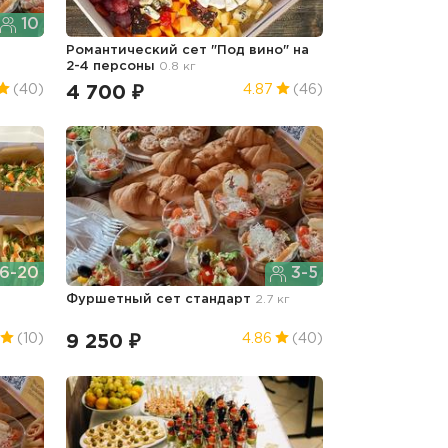
10
Романтический сет "Под вино" на
2-4 персоны
0.8 кг
4 700 ₽
(40)
4.87
(46)
6-20
3-5
Фуршетный сет стандарт
2.7 кг
9 250 ₽
(10)
4.86
(40)