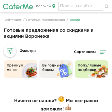
Воронеж
Кейтеринг в Воронеже
Кейтеринг
/
Готовые предложения
/
Акции
Строка
навигации
Готовые предложения со скидками и
акциями Воронежа
Сортировка:
Премиум
Выгодные
Популярные
меню
боксы
подборки
Ничего не нашли?
Мы все равно
поможем!