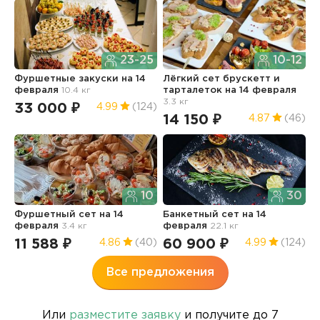
23-25
10-12
Фуршетные закуски
на 14
Лёгкий сет брускетт и
Р
февраля
10.4 кг
тарталеток
на 14 февраля
в
3.3 кг
ф
33 000 ₽
4.99
(124)
14 150 ₽
4
4.87
(46)
10
30
Фуршетный сет
на 14
Банкетный сет
на 14
А
февраля
3.4 кг
февраля
22.1 кг
н
11 588 ₽
60 900 ₽
2
4.86
(40)
4.99
(124)
Все предложения
Или
разместите заявку
и получите до 7