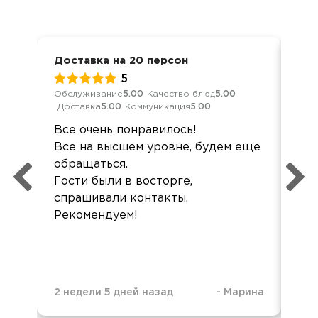
Доставка на 20 персон
Дос
5
Обслуживание
5.00
Качество блюд
5.00
Кач
Доставка
5.00
Коммуникация
5.00
Ком
Все очень понравилось!
Здр
Все на высшем уровне, будем еще
хор
обращаться.
не
Гости были в восторге,
спрашивали контакты.
Рекомендуем!
2 недели 5 дней назад
-
Марина
2 м