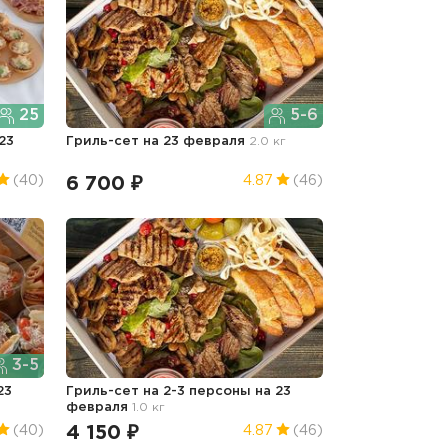
25
5-6
23
Гриль-сет
на 23 февраля
2.0 кг
6 700 ₽
(40)
4.87
(46)
3-5
23
Гриль-сет на 2-3 персоны
на 23
февраля
1.0 кг
4 150 ₽
(40)
4.87
(46)