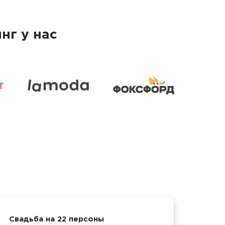
нг у нас
Свадьба на 22 персоны
Корп