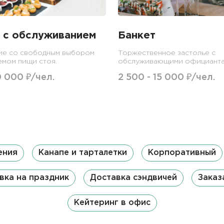
 с обслуживанием
Банкет
ие со свободным выбором
Торжественное застолье с
емом пищи стоя.
обслуживающими официанта
0 000 ₽/чел.
2 500 - 15 000 ₽/чел.
ения
Канапе и тарталетки
Корпоративный
вка на праздник
Доставка сэндвичей
Заказ
Кейтеринг в офис