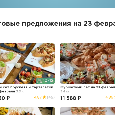
товые предложения на 23 февр
10-12
й сет брускетт и тарталеток
Фуршетный сет
на 23 февра
 февраля
3.3 кг
3.4 кг
50 ₽
11 588 ₽
4.87
(46)
4.86