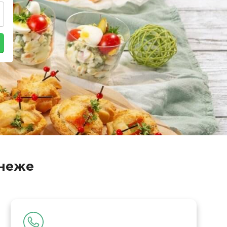
онеже