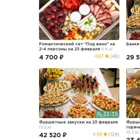
Романтический сет "Под вино" на
Банке
2-4 персоны
на 23 февраля
0.8 кг
4 700 ₽
29 5
4.87
(46)
33-35
Фуршетные закуски
на 23 февраля
Фурше
13.9 кг
горяч
10.3 кг
42 520 ₽
4.99
(124)