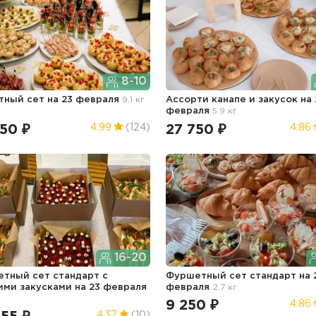
8-10
тный сет
на 23 февраля
9.1 кг
Ассорти канапе и закусок
на 
февраля
5.9 кг
50 ₽
27 750 ₽
4.99
(124)
4.86
16-20
тный сет стандарт с
Фуршетный сет стандарт
на 
ими закусками
на 23 февраля
февраля
2.7 кг
9 250 ₽
4.86
4.37
(10)