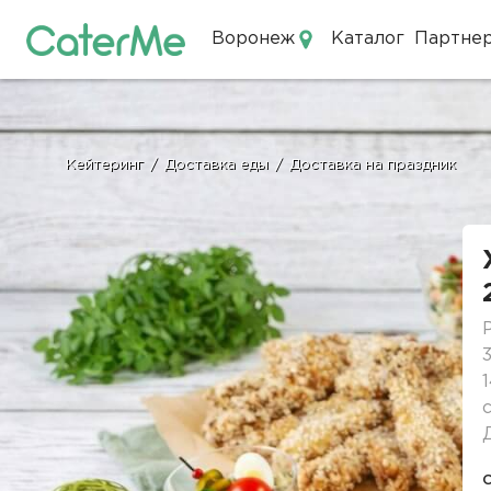
Воронеж
Каталог
Партне
Кейтеринг в Воронеже
Кейтеринг
/
Доставка еды
/
Доставка на праздник
Строка
навигации