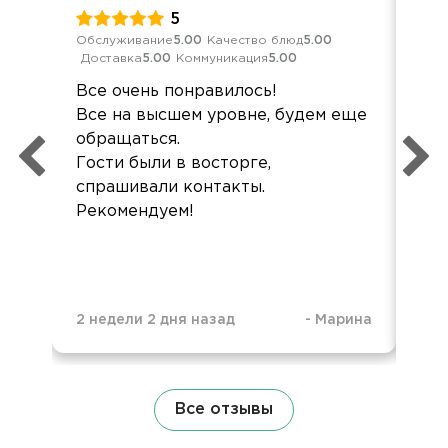
5
Обслуживание
5.00
Качество блюд
5.00
Кач
Доставка
5.00
Коммуникация
5.00
Ком
Все очень понравилось!
Здр
Все на высшем уровне, будем еще
хор
обращаться.
не
Гости были в восторге,
спрашивали контакты.
Рекомендуем!
2 недели 2 дня назад
-
Марина
2 м
Все отзывы