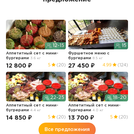
12-15
15
Аппетитный сет с мини-
Фуршетное меню с
А
бургерами
3.6 кг
бургерами
8.5 кг
б
12 800 ₽
27 450 ₽
8
5
(20)
4.99
(124)
22-25
18-20
Аппетитный сет с мини-
Аппетитный сет с мини-
бугрерами
4.4 кг
бургерами
4.0 кг
14 850 ₽
13 700 ₽
5
(20)
5
(20)
Все предложения