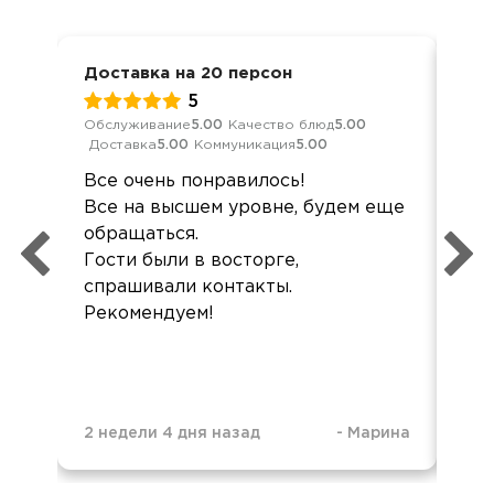
Доставка на 20 персон
Дос
5
Обслуживание
5.00
Качество блюд
5.00
Кач
Доставка
5.00
Коммуникация
5.00
Ком
Все очень понравилось!
Здр
Все на высшем уровне, будем еще
хор
обращаться.
не
Гости были в восторге,
спрашивали контакты.
Рекомендуем!
2 недели 4 дня назад
-
Марина
2 м