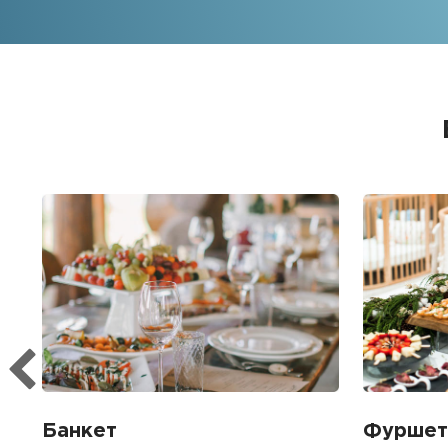
Банкет
Фуршет