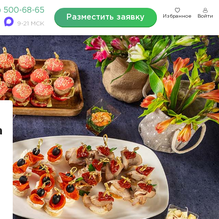
) 500-68-65
Разместить заявку
Избранное
Войти
9-21 МСК
а