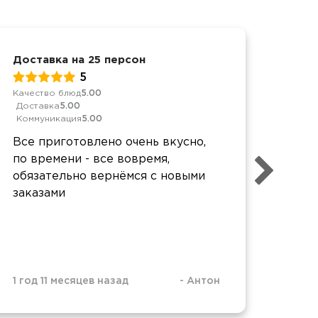
Доставка на 25 персон
День
5
Качество блюд
5.00
Качес
Доставка
5.00
Дост
Коммуникация
5.00
Комм
Все приготовлено очень вкусно,
Все 
по времени - все вовремя,
дово
обязательно вернёмся с новыми
подв
заказами
1 год 11 месяцев назад
-
Антон
1 год