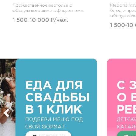
Торжественное застолье с
Мероприят
обслуживающими официантами.
блюд и при
обслуживан
1 500-10 000 ₽/чел.
1 500-10
ЕДА ДЛЯ
С 
СВАДЬБЫ
О 
В 1 КЛИК
РЕ
ПОДБЕРИ МЕНЮ ПОД
ДЕТСК
СВОЙ ФОРМАТ
КАТАЛ