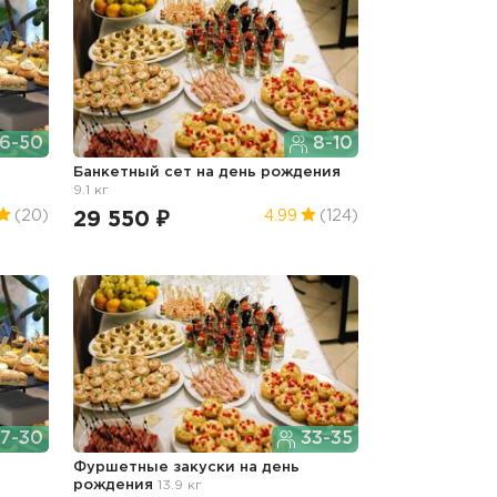
6-50
8-10
Банкетный сет
на день рождения
9.1 кг
29 550 ₽
(20)
4.99
(124)
7-30
33-35
Фуршетные закуски
на день
рождения
13.9 кг