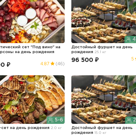
4
тический сет "Под вино" на
Достойный фуршет
на день
ерсоны
на день рождения
рождения
25.1 кг
96 500 ₽
5
00 ₽
4.87
(46)
5-6
2
-сет
на день рождения
2.0 кг
Достойный фуршет
на день
рождения
15.0 кг