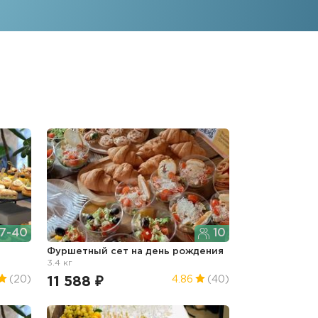
7-40
10
Фуршетный сет
на день рождения
3.4 кг
11 588 ₽
(20)
4.86
(40)