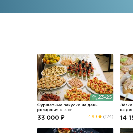
23-25
Фуршетные закуски
на день
Лёгки
рождения
10.4 кг
на де
33 000 ₽
14 1
4.99
(124)