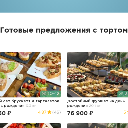
Готовые предложения с тортом
10-12
3
й сет брускетт и тарталеток
Достойный фуршет
на день
нь рождения
3.3 кг
рождения
20.1 кг
50 ₽
76 900 ₽
4.87
(46)
5