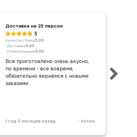
Доставка на 25 персон
День
5
Качество блюд
5.00
Качес
Доставка
5.00
Дост
Коммуникация
5.00
Комм
Все приготовлено очень вкусно,
Все 
по времени - все вовремя,
дово
обязательно вернёмся с новыми
подв
заказами
1 год 11 месяцев назад
-
Антон
1 год