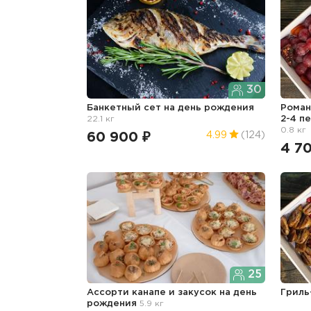
30
Банкетный сет
на день рождения
Роман
22.1 кг
2-4 п
0.8 кг
60 900 ₽
4.99
(124)
4 7
25
Ассорти канапе и закусок
на день
Гриль
рождения
5.9 кг