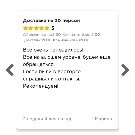
Доставка на 20 персон
Бан
5
Обслуживание
5.00
Качество блюд
5.00
Обс
Доставка
5.00
Коммуникация
5.00
Дос
Все очень понравилось!
все
Все на высшем уровне, будем еще
рад
обращаться.
Все
Гости были в восторге,
спрашивали контакты.
Рекомендуем!
2 недели 4 дня назад
-
Марина
3 н