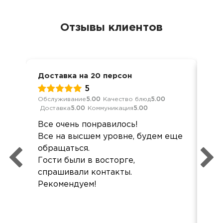
Отзывы клиентов
Доставка на 20 персон
Бан
5
Обслуживание
5.00
Качество блюд
5.00
Обс
Доставка
5.00
Коммуникация
5.00
Дос
Все очень понравилось!
все
Все на высшем уровне, будем еще
рад
обращаться.
Все
Гости были в восторге,
спрашивали контакты.
Рекомендуем!