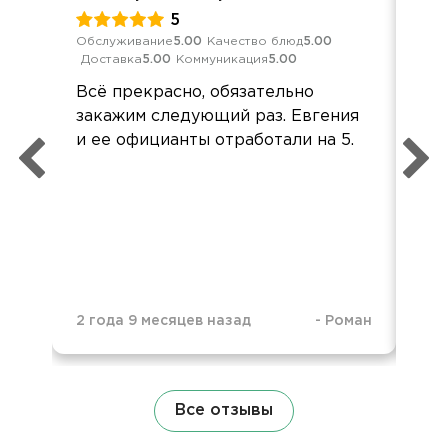
5
Обслуживание
5.00
Качество блюд
5.00
Обс
Доставка
5.00
Коммуникация
5.00
Дос
Всё прекрасно, обязательно
Все
закажим следующий раз. Евгения
Св
и ее официанты отработали на 5.
вни
вку
но
отл
2 года 9 месяцев назад
-
Роман
3 г
Все отзывы