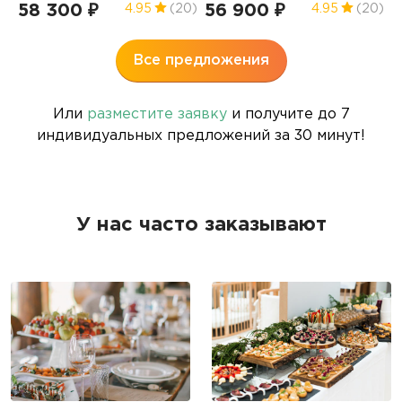
58 300 ₽
56 900 ₽
1
4.95
(20)
4.95
(20)
Все предложения
Или
разместите заявку
и получите до 7
индивидуальных предложений за 30 минут!
У нас часто заказывают