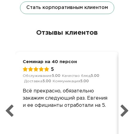
Стать корпоративным клиентом
Отзывы клиентов
Семинар на 40 персон
Кор
5
Обслуживание
5.00
Качество блюд
5.00
Обс
Доставка
5.00
Коммуникация
5.00
Дос
Всё прекрасно, обязательно
Все
закажим следующий раз. Евгения
Св
и ее официанты отработали на 5.
вни
вку
но
отл