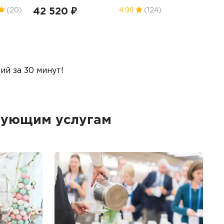
42 520 ₽
(20)
4.99
(124)
й за 30 минут!
дующим услугам
Б
Ме
пр
гр
1