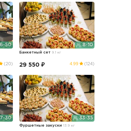
6-50
8-10
Банкетный сет
9.1 кг
29 550 ₽
(20)
4.99
(124)
7-30
33-35
Фуршетные закуски
13.9 кг