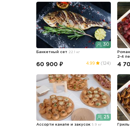
30
Банкетный сет
22.1 кг
Роман
2-4 п
60 900 ₽
4 7
4.99
(124)
25
Ассорти канапе и закусок
5.9 кг
Гриль