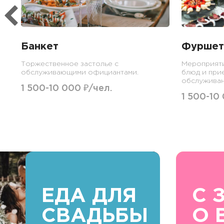
Банкет
Фуршет
Торжественное застолье с
Мероприят
обслуживающими официантами.
блюд и при
обслуживан
1 500-10 000 ₽/чел.
1 500-10
ЕДА ДЛЯ
С 
СВАДЬБЫ
О 