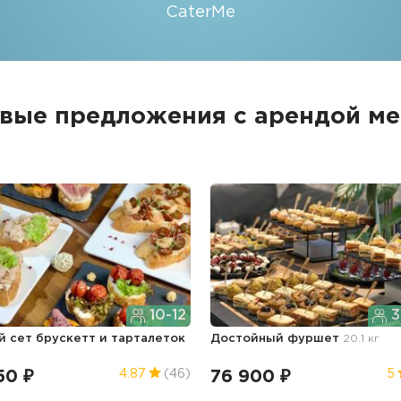
CaterMe
вые предложения с арендой м
10-12
3
й сет брускетт и тарталеток
Достойный фуршет
20.1 кг
50 ₽
76 900 ₽
4.87
(46)
5