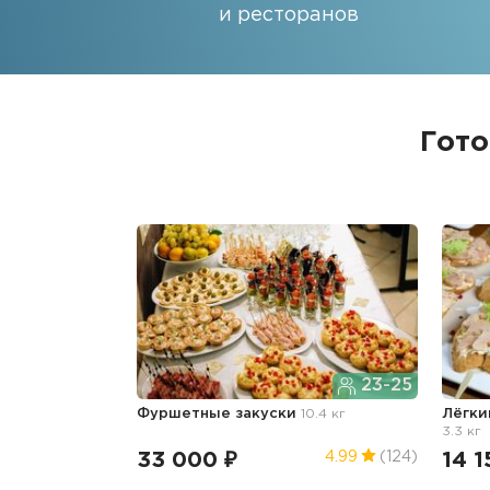
и ресторанов
Гото
23-25
Фуршетные закуски
10.4 кг
Лёгки
3.3 кг
33 000 ₽
14 1
4.99
(124)