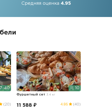
Средняя оценка
4.95
ебели
7-40
10
Фуршетный сет
3.4 кг
11 588 ₽
(20)
4.86
(40)