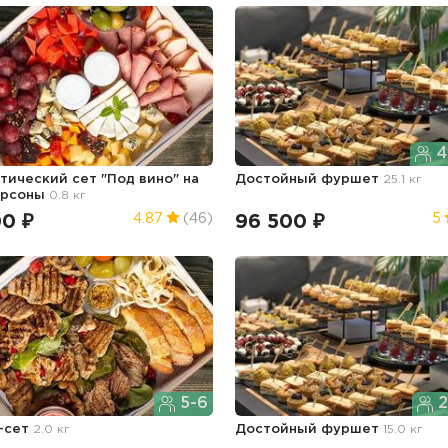
4
тический сет "Под вино" на
Достойный фуршет
25.1 кг
ерсоны
0.8 кг
00 ₽
96 500 ₽
4.87
(46)
5
5-6
2
-сет
2.0 кг
Достойный фуршет
15.0 кг