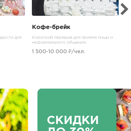
Кофе-брейк
адости для
Короткий перерыв для приема пищи и
неформального общения.
1 500-10 000 ₽/чел.
СКИДКИ