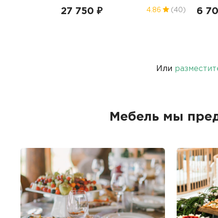
27 750 ₽
6 7
4.86
(40)
Или
разместит
Мебель мы пре