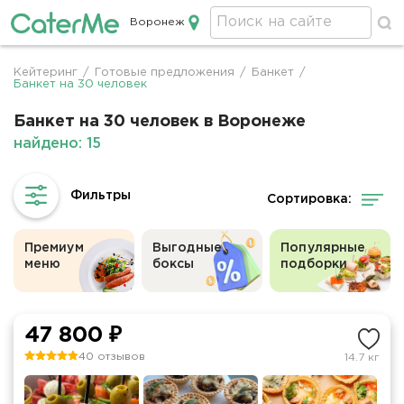
Воронеж
Кейтеринг в Воронеже
Кейтеринг
/
Готовые предложения
/
Банкет
/
Строка
Банкет на 30 человек
навигации
Банкет на 30 человек в Воронеже
найдено: 15
Сортировка:
Премиум
Выгодные
Популярные
меню
боксы
подборки
47 800 ₽
40 отзывов
14.7 кг