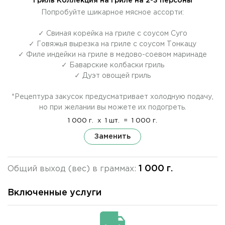
Гриль Коллекция на гриле на 2-3 персоны
Попробуйте шикарное мясное ассорти:
✓ Свиная корейка на гриле с соусом Суго
✓ Говяжья вырезка на гриле с соусом Тонкацу
✓ Филе индейки на гриле в медово-соевом маринаде
✓ Баварские колбаски гриль
✓ Дуэт овощей гриль
*Рецептура закусок предусматривает холодную подачу,
но при желании вы можете их подогреть.
1 000 г.
x
1 шт.
=
1 000 г.
Заменить
1 000 г.
Общий выход (вес) в граммах:
Включенные услуги