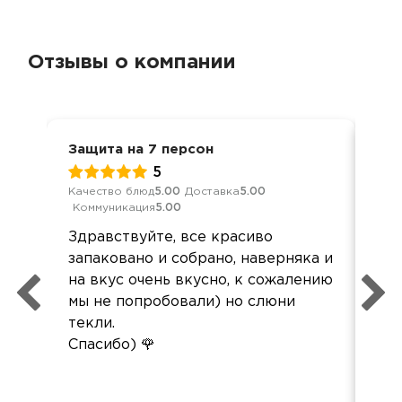
Отзывы о компании
Защита на 7 персон
Дос
5
Качество блюд
5.00
Доставка
5.00
Кач
Коммуникация
5.00
Ком
Здравствуйте, все красиво
Всё
запаковано и собрано, наверняка и
дос
на вкус очень вкусно, к сожалению
пла
мы не попробовали) но слюни
Спа
текли.
Спасибо) 🌹