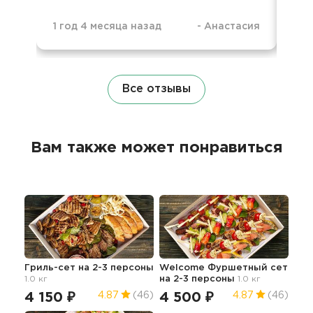
1 год 4 месяца назад
-
Анастасия
1 г
Все отзывы
Вам также может понравиться
Гриль-сет на 2-3 персоны
Welcome Фуршетный сет
1.0 кг
на 2-3 персоны
1.0 кг
4 150 ₽
4 500 ₽
4.87
(46)
4.87
(46)