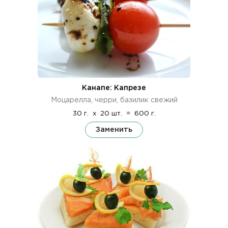
Канапе: Капрезе
Моцарелла, черри, базилик свежий
30 г.
x
20 шт.
=
600 г.
Заменить