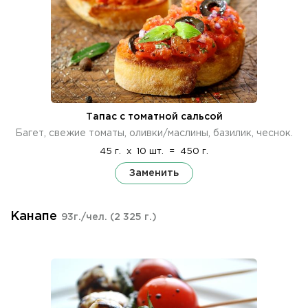
Тапас с томатной сальсой
Багет, свежие томаты, оливки/маслины, базилик, чеснок.
45 г.
x
10 шт.
=
450 г.
Заменить
Канапе
93г./чел.
(2 325 г.)