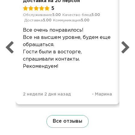
Доставка на 20 персон
Дос
5
Обслуживание
5.00
Качество блюд
5.00
Кач
Доставка
5.00
Коммуникация
5.00
Ком
Все очень понравилось!
Все
Все на высшем уровне, будем еще
вов
обращаться.
свя
Гости были в восторге,
Опл
спрашивали контакты.
Рекомендуем!
2 недели 2 дня назад
-
Марина
7 м
Все отзывы