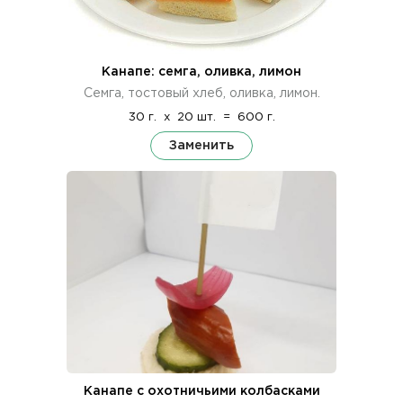
Канапе: семга, оливка, лимон
Семга, тостовый хлеб, оливка, лимон.
30 г.
x
20 шт.
=
600 г.
Заменить
Канапе с охотничьими колбасками