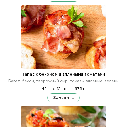
Тапас с беконом и вялеными томатами
Багет, бекон, творожный сыр, томаты вяленые, зелень.
45 г.
x
15 шт.
=
675 г.
Заменить