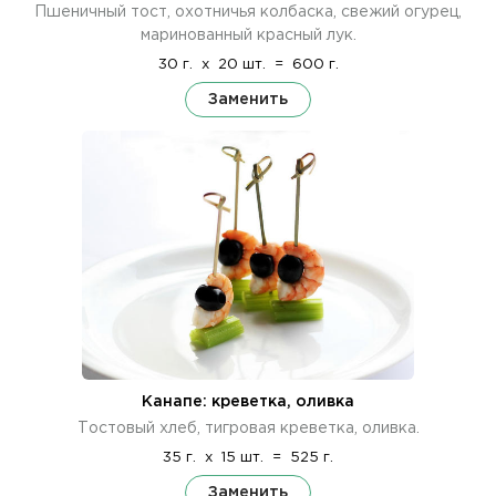
Пшеничный тост, охотничья колбаска, свежий огурец,
маринованный красный лук.
30 г.
x
20 шт.
=
600 г.
Заменить
Канапе: креветка, оливка
Тостовый хлеб, тигровая креветка, оливка.
35 г.
x
15 шт.
=
525 г.
Заменить