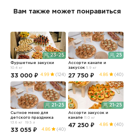
Вам также может понравиться
23-25
25
Фуршетные закуски
Ассорти канапе и
Фур
10.4 кг
закусок
5.9 кг
11.8 
33 000 ₽
27 750 ₽
38
4.99
(124)
4.86
(40)
21-25
21-25
Сытное меню для
Ассорти закусок и
Лег
детского праздника
канапе
11.0 кг
5.7 
13.6 кг
19.5 л
47 250 ₽
20
4.86
(40)
33 055 ₽
4.86
(40)