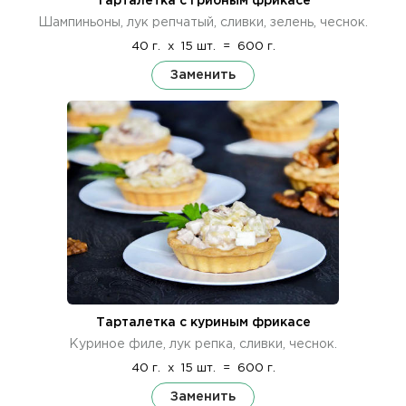
Тарталетка с грибным фрикасе
Шампиньоны, лук репчатый, сливки, зелень, чеснок.
40 г.
x
15 шт.
=
600 г.
Заменить
Тарталетка с куриным фрикасе
Куриное филе, лук репка, сливки, чеснок.
40 г.
x
15 шт.
=
600 г.
Заменить