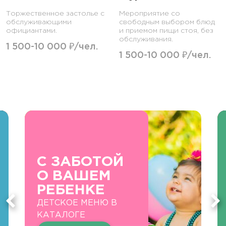
Торжественное застолье с
Мероприятие со
обслуживающими
свободным выбором блюд
официантами.
и приемом пищи стоя, без
обслуживания.
1 500-10 000 ₽/чел.
1 500-10 000 ₽/чел.
С ЗАБОТОЙ
О ВАШЕМ
РЕБЕНКЕ
ДЕТСКОЕ МЕНЮ В
КАТАЛОГЕ