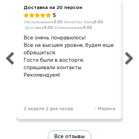
Доставка на 20 персон
Дос
5
Обслуживание
5.00
Качество блюд
5.00
Кач
Доставка
5.00
Коммуникация
5.00
Ком
Все очень понравилось!
Здр
Все на высшем уровне, будем еще
хор
обращаться.
не
Гости были в восторге,
спрашивали контакты.
Рекомендуем!
2 недели 2 дня назад
-
Марина
2 м
Все отзывы