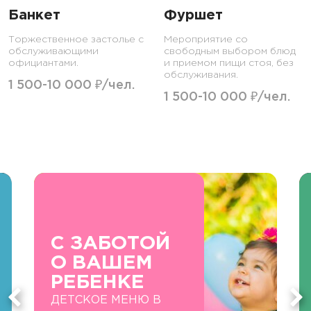
Банкет
Фуршет
Торжественное застолье с
Мероприятие со
обслуживающими
свободным выбором блюд
официантами.
и приемом пищи стоя, без
обслуживания.
1 500-10 000 ₽/чел.
1 500-10 000 ₽/чел.
С ЗАБОТОЙ
О ВАШЕМ
РЕБЕНКЕ
ДЕТСКОЕ МЕНЮ В