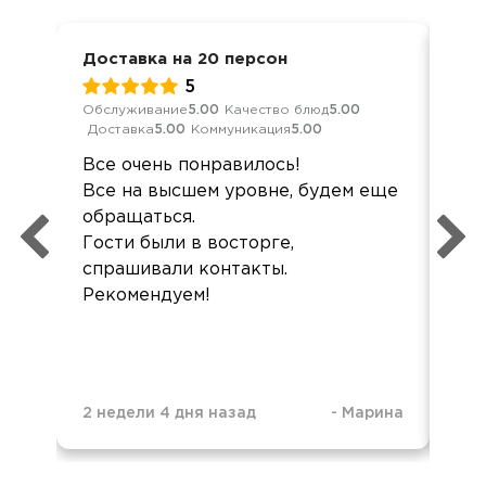
Доставка на 20 персон
Дос
5
Обслуживание
5.00
Качество блюд
5.00
Кач
Доставка
5.00
Коммуникация
5.00
Ком
Все очень понравилось!
Здр
Все на высшем уровне, будем еще
хор
обращаться.
не
Гости были в восторге,
спрашивали контакты.
Рекомендуем!
2 недели 4 дня назад
-
Марина
2 м