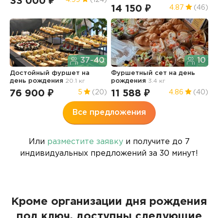
33 000 ₽
6
14 150 ₽
4.87
(46)
37-40
10
Достойный фуршет
на
Фуршетный сет
на день
Д
день рождения
20.1 кг
рождения
3.4 кг
д
76 900 ₽
11 588 ₽
9
5
(20)
4.86
(40)
Все предложения
Или
разместите заявку
и получите до 7
индивидуальных предложений за 30 минут!
Кроме организации дня рождения
под ключ, доступны следующие