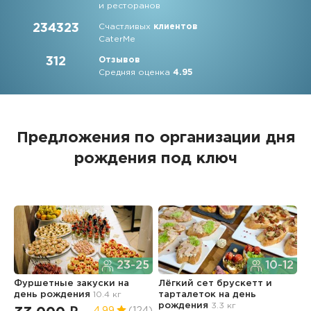
и ресторанов
234323
Счастливых
клиентов
CaterMe
312
Отзывов
Средняя оценка
4.95
Предложения по организации дня
рождения под ключ
23-25
10-12
Фуршетные закуски
на
Лёгкий сет брускетт и
Б
день рождения
10.4 кг
тарталеток
на день
р
рождения
3.3 кг
4.99
(124)