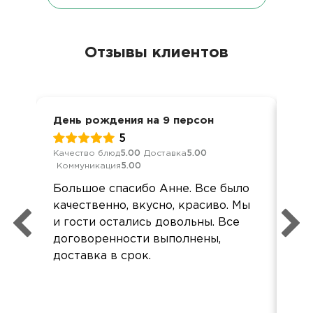
Отзывы клиентов
День рождения на 9 персон
Ден
5
Качество блюд
5.00
Доставка
5.00
Кач
Коммуникация
5.00
Ком
Большое спасибо Анне. Все было
Реб
качественно, вкусно, красиво. Мы
быс
и гости остались довольны. Все
зад
договоренности выполнены,
на 
доставка в срок.