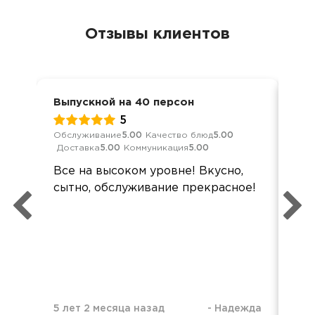
Отзывы клиентов
Выпускной на 40 персон
Дос
5
Обслуживание
5.00
Качество блюд
5.00
Обс
Доставка
5.00
Коммуникация
5.00
Дос
Все на высоком уровне! Вкусно,
Все
сытно, обслуживание прекрасное!
Вс
об
Гос
сп
Ре
5 лет 2 месяца назад
-
Надежда
2 н