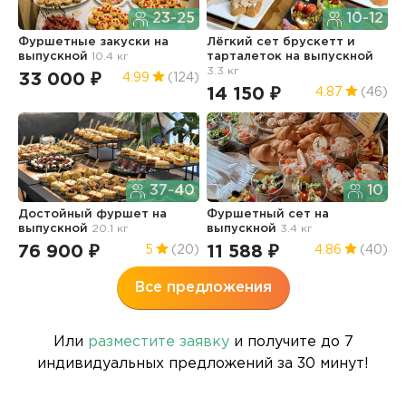
23-25
10-12
Фуршетные закуски
на
Лёгкий сет брускетт и
Б
выпускной
10.4 кг
тарталеток
на выпускной
в
3.3 кг
33 000 ₽
6
4.99
(124)
14 150 ₽
4.87
(46)
37-40
10
Достойный фуршет
на
Фуршетный сет
на
Д
выпускной
20.1 кг
выпускной
3.4 кг
в
76 900 ₽
11 588 ₽
9
5
(20)
4.86
(40)
Все предложения
Или
разместите заявку
и получите до 7
индивидуальных предложений за 30 минут!