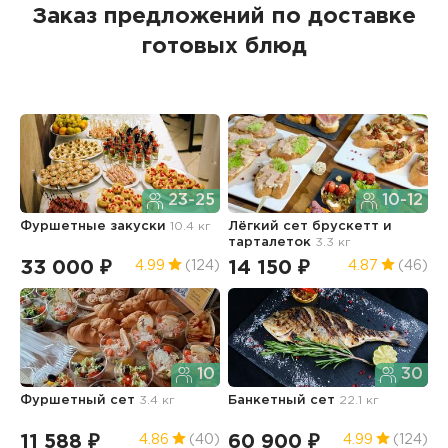
Заказ предложений по доставке
готовых блюд
23-25
10-12
Фуршетные закуски
10.4 кг
Лёгкий сет брускетт и
Р
тарталеток
3.3 кг
в
33 000 ₽
14 150 ₽
4
4.99
(124)
4.87
(46)
10
30
Фуршетный сет
3.4 кг
Банкетный сет
22.1 кг
А
5.
11 588 ₽
60 900 ₽
2
4.86
(40)
4.99
(124)