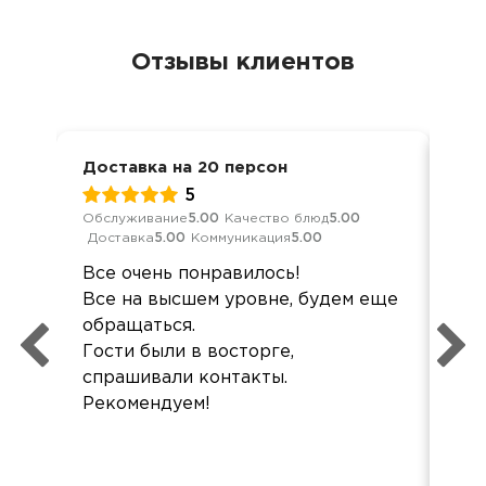
Отзывы клиентов
Доставка на 20 персон
Дос
5
Обслуживание
5.00
Качество блюд
5.00
Кач
Доставка
5.00
Коммуникация
5.00
Ком
Все очень понравилось!
Здр
Все на высшем уровне, будем еще
хор
обращаться.
не
Гости были в восторге,
спрашивали контакты.
Рекомендуем!