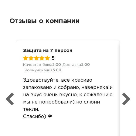
Отзывы о компании
Защита на 7 персон
Дос
5
Качество блюд
5.00
Доставка
5.00
Кач
Коммуникация
5.00
Ком
Здравствуйте, все красиво
Всё
запаковано и собрано, наверняка и
дос
на вкус очень вкусно, к сожалению
пла
мы не попробовали) но слюни
Спа
текли.
Спасибо) 🌹