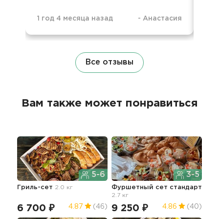
1 год 4 месяца назад
-
Анастасия
1 г
Все отзывы
Вам также может понравиться
5-6
3-5
Гриль-сет
2.0 кг
Фуршетный сет стандарт
2.7 кг
6 700 ₽
9 250 ₽
4.87
(46)
4.86
(40)