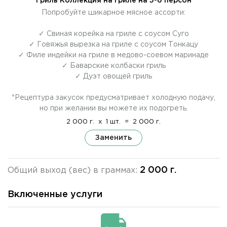
Гриль Коллекция на гриле на 5-6 персон
Попробуйте шикарное мясное ассорти:
✓ Свиная корейка на гриле с соусом Суго
✓ Говяжья вырезка на гриле с соусом Тонкацу
✓ Филе индейки на гриле в медово-соевом маринаде
✓ Баварские колбаски гриль
✓ Дуэт овощей гриль
*Рецептура закусок предусматривает холодную подачу,
но при желании вы можете их подогреть.
2 000 г.
x
1 шт.
=
2 000 г.
Заменить
2 000 г.
Общий выход (вес) в граммах:
Включенные услуги